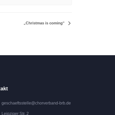
„Christmas is coming“
akt
geschaeftsstelle@chorverband-brb.de
Leipziger Str. 2