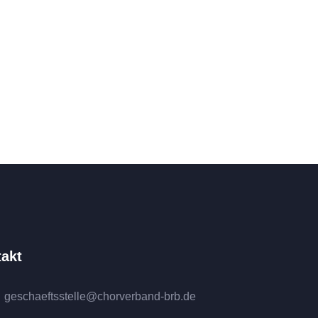
akt
geschaeftsstelle@chorverband-brb.de