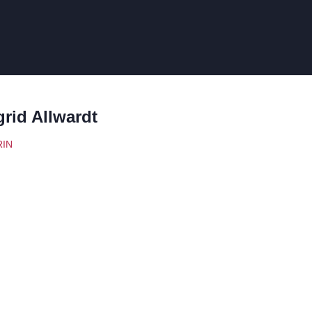
grid Allwardt
RIN