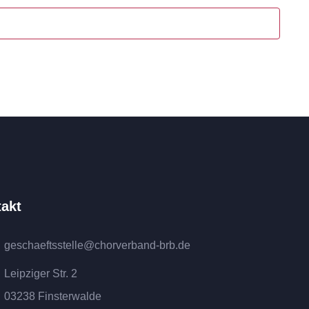
akt
geschaeftsstelle@chorverband-brb.de
Leipziger Str. 2
03238 Finsterwalde