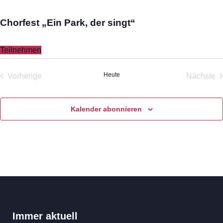
Chorfest „Ein Park, der singt“
Teilnehmen
Heute
Vorherige
Nächste
Veranstaltungen
Veran
Kalender abonnieren
Immer aktuell