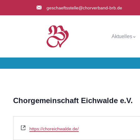
geschaeftsstelle@chorverband-brb.de
Aktuelles
Chorgemeinschaft Eichwalde e.V.
Webseite
https://choreichwalde.de/