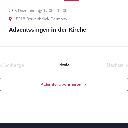
5 Dezember @ 17:00
-
19:00
15518 Berkenbrück,Germany
Adventssingen in der Kirche
Heute
Vorherige
Nächste
Veranstaltungen
Veran
Kalender abonnieren