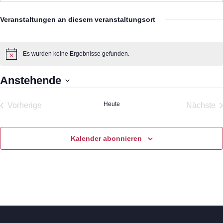
Veranstaltungen an diesem veranstaltungsort
Es wurden keine Ergebnisse gefunden.
Hinweis
Anstehende
Datum
Heute
Vorherige
Nächste
wählen.
Veranstaltungen
Veran
Kalender abonnieren