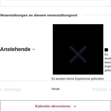
Veranstaltungen an diesem veranstaltungsort
Hinw
Anstehende
Hi
Es
Datum
wur
kein
wählen.
Erge
gefu
Es wurden keine Ergebnisse gefunden.
Heute
Vorherige
Nächste
Veranstaltungen
Veran
Kalender abonnieren