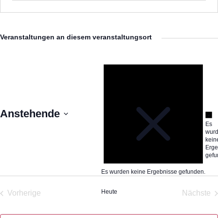
Veranstaltungen an diesem veranstaltungsort
Hinw
Anstehende
Hi
Es
Datum
wur
kein
wählen.
Erge
gefu
Es wurden keine Ergebnisse gefunden.
Heute
Vorherige
Nächste
Veranstaltungen
Veran